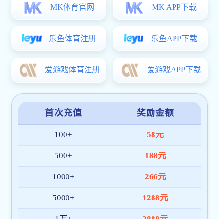
时独特的肌肉记忆。当他在土耳其对阵巴拉圭
的比赛中站在十二码线前时，脑海中翻涌的并
非恐惧，而是成千上万次重复训练形成的条件
反射。他的抢点能力不只是双腿的产物，更是
大脑在高压下保持冷静的缩影。
从战术层面剖析，阿克图尔科格鲁的抢点能力
还体现在他对防守空当的洞察上。土耳其国家
队的战术体系中，他并非传统意义上的“点球
手”，但教练却愿意把关键罚球交给他。原因
很简单：他懂得如何利用对方门将的弱点。赛
前分析报告显示，巴拉圭门将身高臂长，但扑
救低平球的反应速度略慢。于是阿克图尔科格
鲁选择了贴地球，这个选择背后是他对对手数
据长达一周的深度研究。他让点球不再是一次
孤立的罚球，而是一场情报战的延续。这种将
抢点能力与战术智慧结合的方式，正是现代足
球对球员综合素质的极致要求。