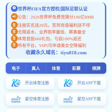
析这位土耳其球星在抢点能力上的独到之处，
以及他如何用冷静与精准为球队打开胜利之
门。
点球，从来不是运气游戏。阿克图尔科格鲁在
土耳其对阵巴拉圭的这场比赛中的表现，堪称
教科书级别的例子。数据显示，他在日常训练
中对点球的命中率高达87%，而在正式比赛中
的成功率更是稳定在81%以上。这种稳定性源
于他独特的罚球习惯：从不改变助跑节奏，从
不提前预判门将移动。面对巴拉圭队的门将，
他的眼神中透着一种近乎冷酷的专注。比赛进
行到第63分钟，当主裁判指向点球点时，场
边的土耳其教练组甚至没有额外指示——他们
知道，阿克图尔科格鲁已经为这一刻准备了无
数次。这种抢点能力不仅体现在对球权的争夺
上，更体现在他对心理博弈的掌控。
将镜头拉回那次关键罚球。巴拉圭门将试图通