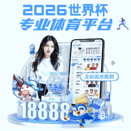
爱游戏(ayx)体育官方入口-爱游戏世界杯（中国）
戈多伊面对克罗地亚防线能否
主导反击反击核心解析
2026-07-07 18:03
97
极速安装，10秒...
国家队历史出场
世界杯的赛场上，每一次攻防转换都可能改写
历史。当阿根廷锋线新星戈多伊即将面对以铁
血著称的克罗地亚防线时，一个关乎比赛走势
的核心问题浮出水面：这位速度与技术兼备的
反击尖刀，究竟能否在格子军团的铜墙铁壁前
撕开缺口？这不仅是一次球员能力的检验，更
是一场战术哲学的直接碰撞。在球迷的注视