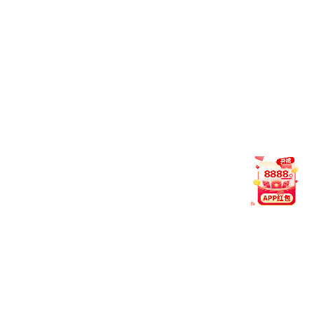
帮助与说明
卡拉斯基利亚2026世界杯队内作
用解析
在足球世界的宏大叙事中，总有一些名
字注定要在历史的转折点上被反复书
写。当2026年美加墨世界杯的号角即
将吹响，一个来自南美大陆的神秘名字
正以一种近乎颠覆性的姿态，悄然潜入
全球球迷的视野——卡拉斯基利亚。他
不是横空出世的天才少年，也非...
查看详情
维尼修斯扳平比分英格兰亚洲劲
旅全场沸腾 — 详细说明