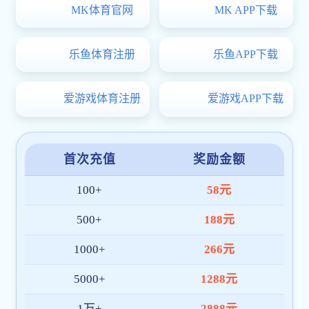
维尼修斯扳平比分英格兰亚洲劲旅全场沸
在世界杯的赛场上，每一个瞬间都可能成为永恒
的经典。当欧洲劲旅与亚洲新贵狭路相逢，比
赛...
2026-06-21