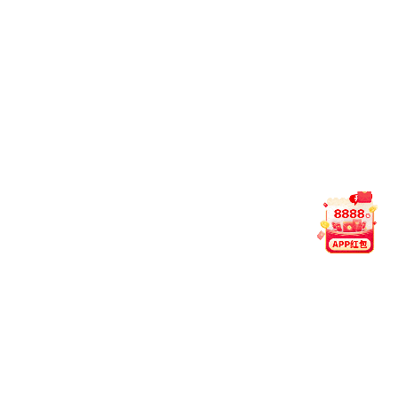
萨卡面对巴拿马防线能否拉开空间首发悬
世界杯的绿茵场上，每一次攻防博弈都如同一盘
精心布局的棋局。当年轻的法国天才萨卡与巴...
2026-07-05