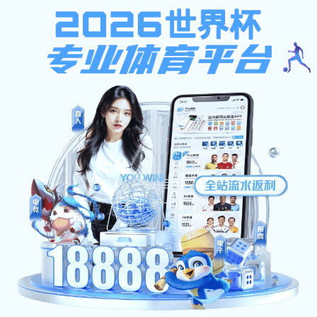
爱游戏(ayx)体育官方入口-爱游戏世界杯（中国）
首页
→
体育头条
专栏追更者
了解 爱游戏 在处理已公开个人信息时的
规则与限制。