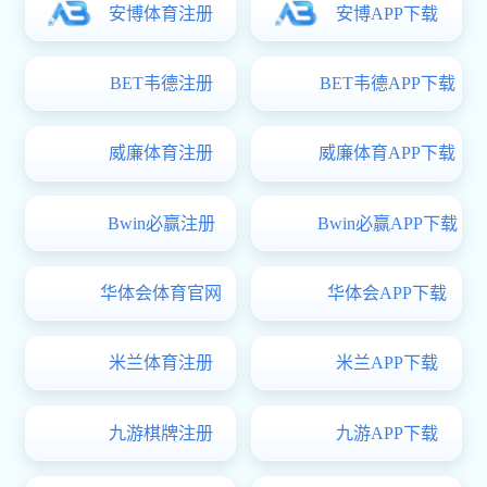
姆巴佩禁区兜射后怒吼那不勒斯全场沸腾
在足球的璀璨星河中，有些瞬间足以穿越时间，
成为永恒的记忆。当姆巴佩在禁区边缘兜出那
道...
2026-06-24