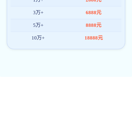
日本女足宫泽日向绝杀中国女足瞬间
在足球场上，绝杀往往是最能点燃激情、也是最
令人心碎的时刻。2023年女足世界杯小组赛的...
2026-06-22