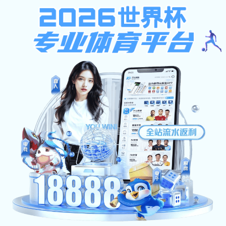
爱游戏(ayx)体育官方入口-爱游戏世界杯（中国）
首回合弗拉霍维奇精准直塞澳
大利亚剧情拉满
2026-06-22 12:01
129
极速安装，10秒...
草皮质量
在世界杯的舞台上，每一场焦点对决都可能承
载着意想不到的戏剧性。当塞尔维亚射手弗拉
霍维奇用一记精准直塞撕开对手防线，比赛的
走向瞬间被改写。而澳大利亚队则在绝境中展
现出令人窒息的韧性，将整场比赛推向高潮。
这场交锋不仅是技战术的较量，更是意志与命
运的博弈。首回合的较量中，弗拉霍维奇那记