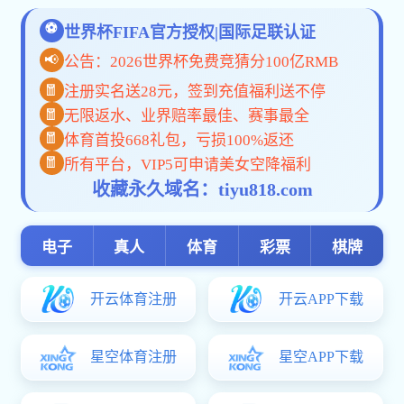
手术刀般的传球，不仅洞穿了防线，也点燃了
所有球迷的情绪，让“剧情拉满”成为最贴切的
注脚。
比赛伊始，双方都保持着高度的警惕。塞尔维
亚队显然在进攻端做了充分准备，他们的中场
频繁调度，试图通过边路渗透制造杀机。然
而，澳大利亚队的防守体系极为紧凑，后卫线
之间的协防非常默契，几次化解了对手的传中
威胁。就在上半场陷入僵局之际，一个瞬间改
变了比赛节奏。第34分钟，塞尔维亚中场断
球后迅速反击，皮球经过两次简练过渡来到弗
拉霍维奇脚下。面对两名防守队员的夹击，弗
拉霍维奇并没有选择强行突破，而是用眼角的
余光捕捉到了锋线搭档的跑位。他右脚外脚背
发力，送出一记穿越整条防线的精准直塞。这
记传球角度刁钻、速度极快，刚好穿过澳大利
亚中后卫之间的空隙，落在禁区弧顶的真空地
带。队友拍马赶到，迎球推射远角得手。整个