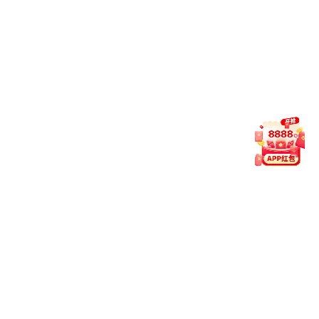
帮助与说明
卡拉斯基利亚2026世界杯队内作
用解析
在足球世界的宏大叙事中，总有一些名
字注定要在历史的转折点上被反复书
写。当2026年美加墨世界杯的号角即
将吹响，一个来自南美大陆的神秘名字
正以一种近乎颠覆性的姿态，悄然潜入
全球球迷的视野——卡拉斯基利亚。他
不是横空出世的天才少年，也非...
查看详情
维尼修斯扳平比分英格兰亚洲劲
旅全场沸腾 — 详细说明
在世界杯的赛场上，每一个瞬间都可能
成为永恒的经典。当欧洲劲旅与亚洲新
贵狭路相逢，比赛的激烈程度往往超乎