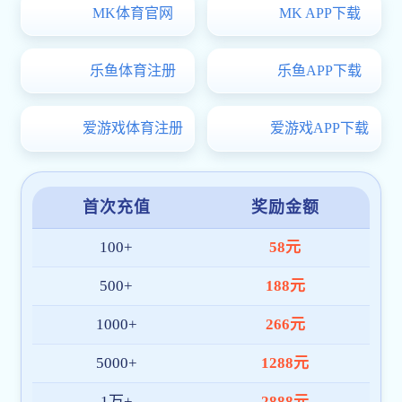
提，中场加强了对塞尔维亚持球人的压迫。下
半场第62分钟，澳大利亚在右路打出精妙配
合，下底传中后制造禁区内混乱，替补登场的
前锋在混战中凌空抽射，皮球击中横梁下沿弹
入网窝。值得一提的是，这粒进球的过程同样
充满戏剧性——皮球在门前经过三次折射，
VAR介入确认没有越位后，进球才最终被认定
有效。比分被扳平后，场上火药味渐浓，双方
在身体对抗中都不留余力，黄牌频率也随之上
升。
随着时间推移，比赛的节奏愈发激烈。常规时
间临近结束时，塞尔维亚一度获得绝佳机会，
但澳大利亚门将做出了一次极限扑救，用指尖
将必进球托出横梁。这次扑救让场边的澳大利
亚教练组激动不已，也预示着比赛可能进入更
刺激的环节。进入补时阶段后，双方体能都接
近极限，但战斗依然在继续。弗拉霍维奇尽管
跑位仍然积极，但也难以再复制上半场那样的