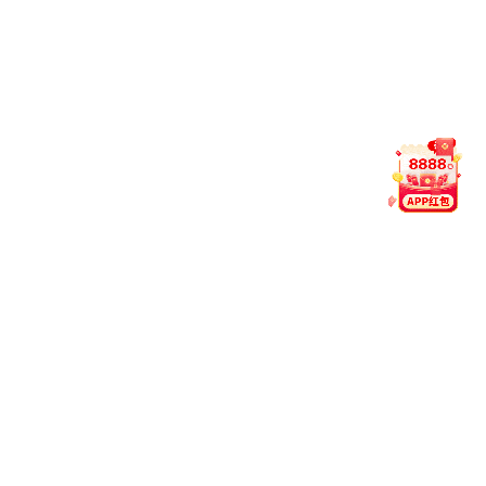
在足球世界的宏大叙事中，总有一些名
字注定要在历史的转折点上被反复书
写。当2026年美加墨世界杯的号角即
将吹响，一个来自南美大陆的神秘名字
正以一种近乎颠覆性的姿态，悄然潜入
全球球迷的视野——卡拉斯基利亚。他
不是横空出世的天才少年，也非...
查看详情
关于「姆巴佩禁区兜射后怒吼那
不勒斯全场沸腾」
在足球的璀璨星河中，有些瞬间足以穿
越时间，成为永恒的记忆。当姆巴佩在
禁区边缘兜出那道鬼魅般的弧线，当皮
球带着旋转与呼吸窜入网窝，整个那不
勒斯球场陷入了一种近乎原始的沸腾。
这不仅是一次射门，更是一次宣告——
关于天才、关于激情、关于世...