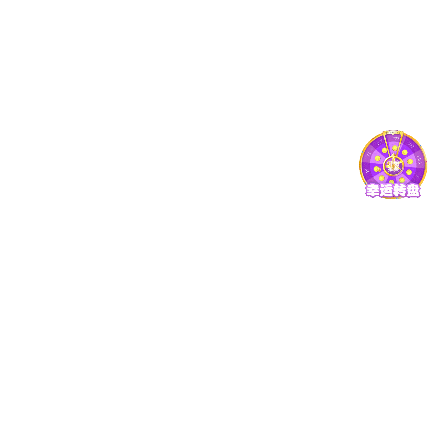
在世界杯的舞台上，每一场比赛都像是一颗被精心
打磨的钻石，映射出足...
2026-06-25
英法八强点球争议引爆焦点
当世界杯的烽火燃烧到淘汰赛的残酷阶段，每一粒
进球都足以决定一支...
2026-06-23