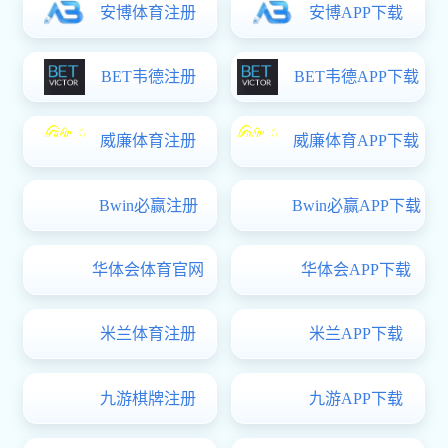
下半场的走势逐渐向日本队倾斜。随着体能的
下滑，中国女足的防线开始出现松动。日本队
主教练在第60分钟做出关键调整，换上了速
度更快的边路球员，意图通过边中结合撕开中
国队的防守。这一调整很快奏效——日本队在
边路的突破次数明显增加，多次传中球让中国
队门前风声鹤唳。然而，中国队的防线在大部
分时间里依然能够保持阵型，尽管被动，却没
有让对手轻易破门。比赛看似要走向平局，却
在第88分钟迎来转折点。
那一球，源于日本队的一次中场断球。中国队
在前场传递出现失误，日本队迅速发动反击。
宫泽日向从右肋突然插上，接应队友的直传
球，直接面对出击的中国门将。她在小角度下
没有选择大力抽射，而是冷静地推了一个远
角，球贴着立柱入网。中国队的后卫和门将均
未能及时封住角度，只能目送皮球入网。这一
瞬间，整个球场陷入日本球迷的欢呼中，中国