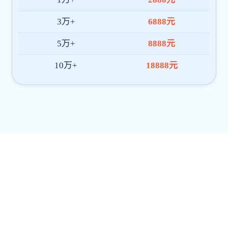
全队的士气。宫泽日向赛后被评为全场最佳球
员，她在接受采访时表示，进球源自团队的努
力，每一名队友的奔跑和拼抢都为这次绝杀奠
定了基础。这番话道出了足球的真谛：无论个
人多么闪耀，胜利始终属于整体。
在SEO优化的语境下，我们也要关注“宫泽日
向绝杀中国女足”这一关键词的自然融入。围
绕这一事件，可以延伸出多个相关话题，比如
日本女足的战术风格、中国女足如何调整、世
界杯小组赛的出线形势等。这些内容既能丰富
文章的层次，又能提升搜索引擎对文章的相关
性判定。在创作中，避免关键词堆砌至关重
要，而是应当在描述比赛过程、分析战术细节
时自然提及，使文章读起来流畅且专业。
从更宏观的视角来看，中日女足的这场交锋，
再次凸显了亚洲女足格局的变化。日本队凭借
出色的青训体系和战术执行力，已然成为世界
女足的劲旅；中国女足尽管底蕴深厚，但在技