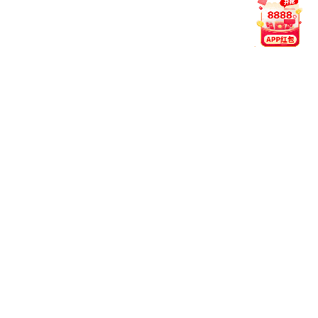
关于「姆巴佩禁区兜射后怒吼那
不勒斯全场沸腾」
在足球的璀璨星河中，有些瞬间足以穿
越时间，成为永恒的记忆。当姆巴佩在
禁区边缘兜出那道鬼魅般的弧线，当皮
球带着旋转与呼吸窜入网窝，整个那不
勒斯球场陷入了一种近乎原始的沸腾。
这不仅是一次射门，更是一次宣告——
关于天才、关于激情、关于世...
查看详情
6月15日埃及对比利时助攻热门 —
详细说明
在世界杯的舞台上，每一场看似强弱分
明的对决都可能孕育着出人意料的戏剧
性。当埃及队迎战比利时队，外界普遍
将目光集中在“欧洲红魔”的豪华攻击线
上时，一个更值得深思的话题浮现出
来：在这场较量中，究竟谁能成为真正