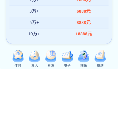
制力，是数据无法完全衡量的，但却是决定比
赛走向的关键。马尔穆什的战术价值，在于他
能用自己的个体能力去拉扯整条防线的平衡，
为团队撬开进攻的突破口。一旦他成功做到这
一点，埃及的进攻体系将迎来质的飞跃。
综上所述，马尔穆什面对比利时防线能否送出
助攻，答案并非绝对，但可能性远超预期。他
的技术特点、对手的阵型漏洞以及球队的战术
布置，三者恰好形成了一组潜在的化学反应。
关键在于埃及能否将球权更多地运转到他的脚
下，并为他设计出足够丰富的接应线路。如果
马尔穆什能够在这场博弈中保持冷静并坚持自
己的攻击模式，那么他完全有能力成为打破比
利时防线的那把钥匙，用一记记穿透力极强的
传球，为自己的世界杯履历写下浓墨重彩的一
笔。