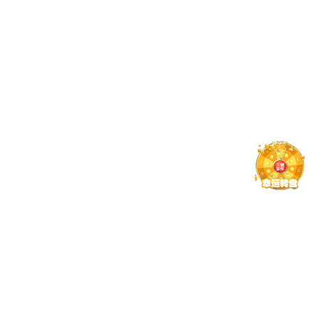
瑞典核心库卢塞夫斯基世界杯状态分析
前言：当北欧海盗的号角在世界杯赛场上空响起，
瑞典队总是带着一种令...
2026-06-21