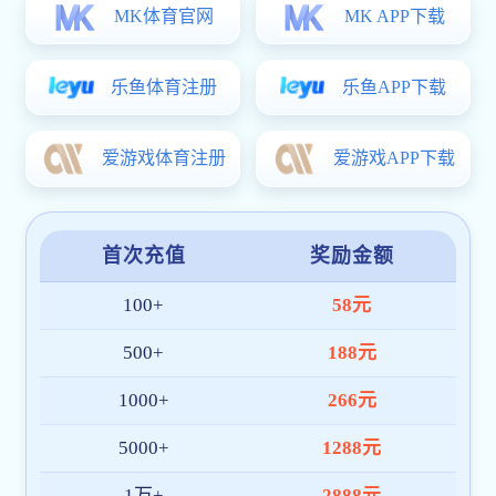
这些高光集锦之所以令人沉醉，不仅在于进球
的精彩程度，更在于“国家德比”独特的叙事张
力。每一次交锋，都是一次新旧势力的重新洗
牌。从银河战舰的巨星政策，到巴萨梦三队的
青训辉煌，再到如今双方不断迭代的战术体
系，国家德比始终是足球战术演变的风向标。
在皇马的主场，球迷们习惯于看到球队用速度
与力量撕开对手防线；而在巴萨的主场，球迷
则更欣赏通过连续数十脚的传递后，将球“传”
进对手球门的细腻。这种风格迥异的对抗，构
成了足球世界最令人着迷的辩证关系，也让每
一场“国家德比”都充满了不可预测的魔力。
除了球星个人的光芒，这些集锦还记录了无数
团队配合的经典。比如2011年国王杯决赛，C
罗在加时赛的那记暴力头球，力压阿德里亚诺
为皇马拿下冠军，那是在巴萨主场（梅斯塔利
亚为中立场，但象征着对巴萨的压制）庆祝的