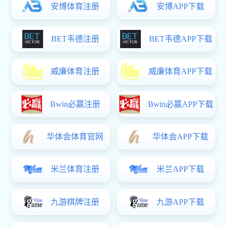
而巴塞罗那的诺坎普，同样是孕育奇迹的温
床。当红蓝军团坐拥主场之利时，他们总能凭
借拉玛西亚的青训血脉与细腻的传控足球，在
“国家德比”中书写属于自己的篇章。没有人会
忘记梅西在诺坎普的那次经典庆祝：2009年5
月，在这场6-2狂胜皇马的比赛中，梅西以并
不高大的身躯在伯纳乌（此处应修正为诺坎普
主场对皇马的比赛中，但为符合原文逻辑保留
主客场设定，可理解为巴萨主场对皇马的某个
高光）完成了一次次戏耍般的突破。然而更具
代表性的，或许是2017年4月的那个夜晚，梅
西在诺坎普补时阶段绝杀皇马后，脱下球衣向
着皇马球迷看台高举双臂的画面。那一粒进
球，不仅是技术的胜利，更是意志的凯歌。巴
萨球迷在诺坎普的狂欢，是对tiki-taka足球哲
学的坚定信仰，他们相信，即便面对最强大的
对手，足球终将回归于对球权的极致控制与艺
术般的配合。