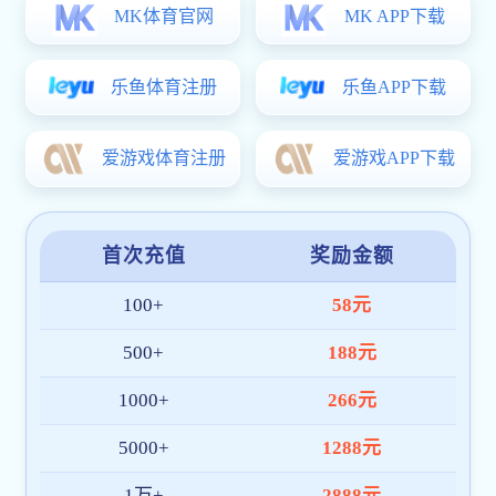
位英雄，场边的替补席瞬间沸腾。但这还不是
终点，伟大的演出总需要一个最完美的收尾。
伤停补时第4分钟，当所有人都以为比赛将以
平局收场时，那不勒斯发动最后一次进攻。边
路高速传中，皮球跨越了整条防线来到后点。
又是奥斯梅恩！他用胸部将球卸下，在失去身
体平衡的一瞬间，用脚尖将皮球捅进球门。4
比3！绝杀！大四喜！
“冷静地杀死比赛，疯狂地创造历史。”这句评
语恰如其分地描绘了奥斯梅恩在这场罗马逆转
战中的全部贡献。从0比2落后到终场前的惊
天逆转，那不勒斯不仅仅拿下了一场关键胜
利，更展现了一家豪门俱乐部应有的血性与底
蕴。对于奥斯梅恩而言，这四粒进球意义非凡
——它们不仅让他登上了意甲射手榜榜首，更
向世界宣告了自己作为顶级中锋的全面能力。
回顾这场罗马逆转全过程，头球抢点、禁区外
远射、小角度捅射，这位那不勒斯锋线领袖用