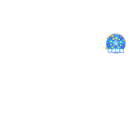
2026-07-09
瑞典核心库卢塞夫斯基世界杯状态分析
前言：当北欧海盗的号角在世界杯赛场上空响起，
瑞典队总是带着一种令...
2026-06-21