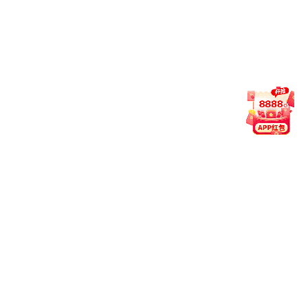
在足球世界的宏大叙事中，总有一些名
字注定要在历史的转折点上被反复书
写。当2026年美加墨世界杯的号角即
将吹响，一个来自南美大陆的神秘名字
正以一种近乎颠覆性的姿态，悄然潜入
全球球迷的视野——卡拉斯基利亚。他
不是横空出世的天才少年，也非...
查看详情
维尼修斯扳平比分英格兰亚洲劲
旅全场沸腾 — 详细说明
在世界杯的赛场上，每一个瞬间都可能
成为永恒的经典。当欧洲劲旅与亚洲新
贵狭路相逢，比赛的激烈程度往往超乎
想象。而这一次，焦点汇聚在了一位巴
西天才身上——维尼修斯。他用一记技
惊四座的进球，不仅为球队扳平了比
分，更让远道而来的亚洲劲旅的...