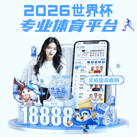
爱游戏(ayx)体育官方入口-爱游戏世界杯（中国）
天津津门虎利物浦德比战读秒
扳平逆转晋级
2026-06-25 15:25
98
极速安装，10秒...
草皮质量
在足球世界里，有些比赛注定要被铭刻在历史
的丰碑上。2025年国际冠军杯的一场焦点战
役中，天津津门虎与英超豪门利物浦上演了一
场令人窒息的较量。当所有人都以为胜利天平
已经倒向红军时，津门虎在最后时刻的读秒扳
平，随后在加时赛中完成逆转晋级，这场被称
为“津鲁德比”的足球盛宴，不仅刷新了中国俱