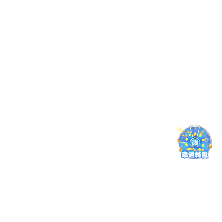
塔马里面对奥地利防线射门选择是否更果
世界杯的舞台，从来不缺少英雄故事，也从不吝啬
对细节的极致拷问。当...
2026-07-09