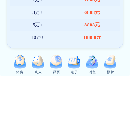
刻的启示。在接下来的淘汰赛中，所有面对英
格兰的球队都加强了定位球防守的训练权重。
这从侧面反映，这一场看似强弱悬殊的对话，
其实质是一次对顶级定位球战术的公开课。凯
恩通过两个点球和一个角球抢点完成了帽子戏
法，这其中点球的生成，同样与巴拿马队在防
守其他定位球时的慌乱与犯规惯性有关。现代
足球中的数据表明，定位球得分已经成为决定
比赛胜负的关键因子，而这场6-1的“大屠
杀”，就是对这个理论最直白的证明。
仔细品味这场比赛的定位球博弈，你会发现一
个有趣的现象：巴拿马队并非不想防，而是他
们完全无法理解英格兰队那些复杂、快速、多
层次的穿插跑位。在对抗力量和速率都占优的
英格兰球员面前，巴拿马的防守体系被撕裂得
支离破碎。与其说这是身体差距的体现，不如
说这是两支球队在战术智商与赛前准备精细程
度上的天壤之别。这场6-1的胜利，可以被看