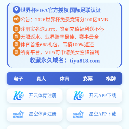
点》的活教材。当面对一支实力悬殊、且战术
纪律相对松散的对手时，三狮军团如何将定位
球这一“杀手锏”发挥到极致，成为了那届赛事
中最具战术分析意义的篇章之一。
从赛前的战术部署来看，英格兰队显然对巴拿
马队的防守弱点进行了极为细致的剖析。巴拿
马队作为世界杯新军，其球员的身体对抗能力
虽强，但在防守定位球时的区域防守站位和盯
人逻辑上存在明显漏洞。这正是索斯盖特团队
所瞄准的“阿喀琉斯之踵”。在这场比赛中，英
格兰队的角球和任意球设计并非简单地将球吊
入禁区，而是融入了复杂的跑位掩护、后插上
进攻以及精准的落点预判。这些元素共同构成
了那场比赛中令人叹为观止的《世界杯英格兰
vs巴拿马定位球看点》，也直接奠定了大胜的
基调。
比赛开场仅8分钟，英格兰队便通过一次角球