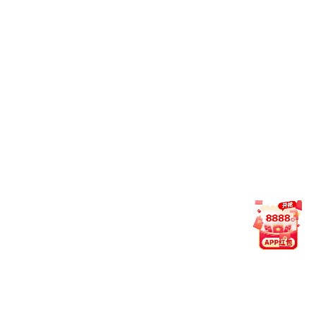
进球都足以决定一支...
2026-06-23
帮助与说明
卡拉斯基利亚2026世界杯队内作
用解析
在足球世界的宏大叙事中，总有一些名
字注定要在历史的转折点上被反复书
写。当2026年美加墨世界杯的号角即
将吹响，一个来自南美大陆的神秘名字
正以一种近乎颠覆性的姿态，悄然潜入
全球球迷的视野——卡拉斯基利亚。他
不是横空出世的天才少年，也非...