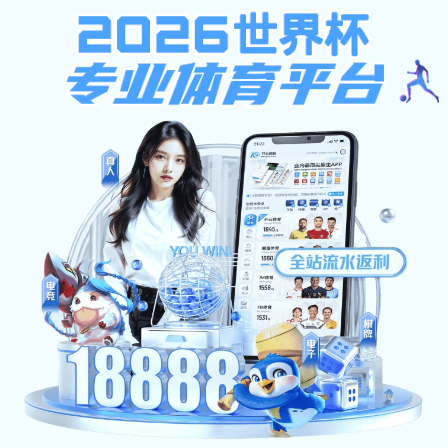
爱游戏(ayx)体育官方入口-爱游戏世界杯（中国）
世界杯英格兰vs巴拿马定位球
看点
2026-06-27 18:16
76
极速安装，10秒...
草皮质量
在世界杯的宏大叙事中，有些比赛注定成为历
史的注脚，而有些细节则能成为解析足球战术
的经典切片。2018年俄罗斯世界杯小组赛G组
第二轮，英格兰对阵巴拿马的比赛，最终以6-
1的悬殊比分落下帷幕。这场比赛的真正价
值，并不仅仅在于进球数之多，而在于它成为
了一部关于《世界杯英格兰vs巴拿马定位球看