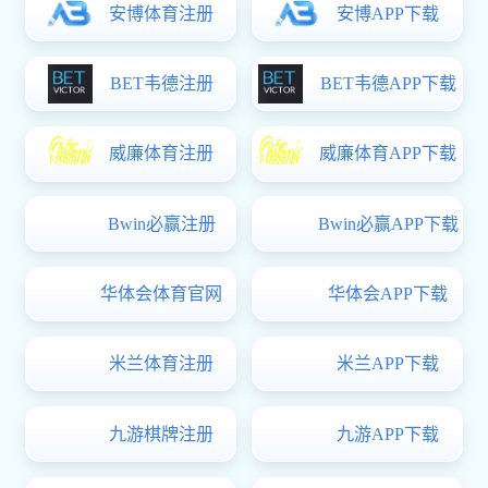
阿莱格里在场边不断挥手示意球员压上，而米
兰的防线则承受着巨大的压力。双方的拼抢动
作越来越大，犯规次数直线上升，裁判不得不
连续出示黄牌来平息局面。其中一次中场的激
烈拼抢甚至引发了双方球员的小规模对峙，火
药味十足的气氛几乎要将球场点燃。这种高强
度的对抗正是意大利国家德比的传统魅力所在
——技术与力量的碰撞、智慧与勇气的博弈，
每一个细节都可能决定最终的走向。
值得注意的是，普利西奇近期的状态确实令人
惊叹。在连续几场比赛中，他都扮演了关键先
生的角色，不仅跑位灵活，射门感觉也极为出
色。普利西奇连场破门的表现，无疑是米兰进
攻线上最值得信赖的环节。他的到来为这支年
轻的米兰注入了更多的变数，特别是在面对密
集防守时，他那种灵巧的盘带和突然的变速能
力，往往能撕开对手精心布置的防线。与尤文
图斯一役，他全场跑动距离超过11公里，多