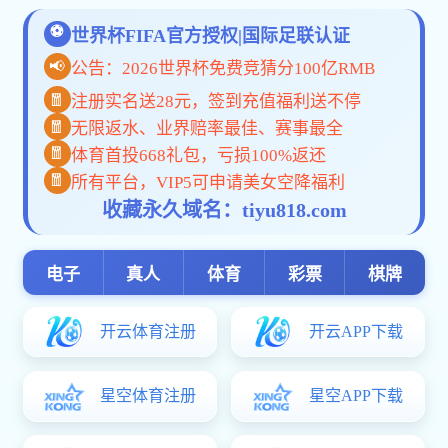
的迷人之处，恰恰在于它的不可预见性——海
地队每一次出球，都可能书写一幕令世界瞠目
的篇章。在这场关乎排名的博弈中，谁能笑到
最后？
谈及摩洛哥对海地世界杯小组头名预测，就不
得不先审视摩洛哥这匹北非劲旅近几年的蜕
变。在卡塔尔世界杯上，他们以铜墙铁壁般的
防守和犀利的反击杀入四强，惊艳了全球。这
支球队不仅拥有经验丰富的后防核心，更不缺
乏在五大联赛中淬炼出的尖刀人物。他们的战
术纪律性堪称典范，无论面对何种风格的对
手，都能迅速找到破解之道。从纸面实力到竞
技状态，摩洛哥显然占据了上风。这种优势并
非凭空而来，而是源于长期的磨合与战术信心
的累积。许多业内人士在谈及摩洛哥对海地世
界杯小组头名预测时，都将天平倾向了摩洛
哥，这种判断绝非偶然。