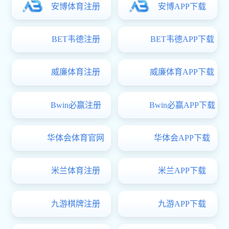
更深层次地看，摩洛哥的核心竞争力在于他们
的整体性。球队中没有绝对的超级巨星，但每
个人都在战术体系中扮演着不可替代的角色。
边路突击、中路渗透、高空轰炸……摩洛哥的
进攻手段多样且高效。更令人放心的是他们在
比赛中展现出的韧性——即使落后，也鲜有慌
乱，总能通过精准的执行力挽回局面。相比之
下，海地队虽不缺爆冷的基因，但面对纪律严
明的摩洛哥，他们需要付出额外的努力才能撕
开防线。更何况，摩洛哥的防守体系在上一届
世界杯中已经经受住了考验，即便是那些拥有
豪华锋线的欧洲劲旅，也常常在他们的密集防
守前无功而返。因此，摩洛哥对海地世界杯小
组头名预测的核心逻辑，始终围绕着这种难以
攻破的稳定发挥。
不过，海地队的实力同样不可小觑。这支中北
美及加勒比地区的顽强代表，速度奇快，体能
充沛，尤其擅长在乱战中寻找机会。他们的战