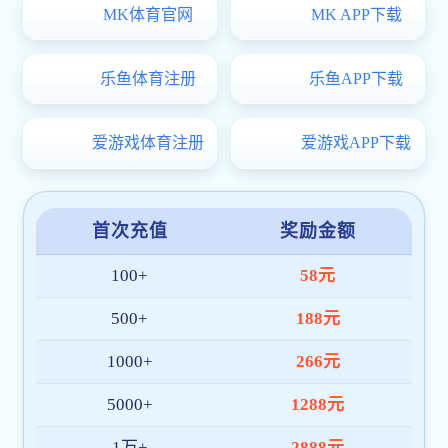
术或许不如摩洛哥那般精密，但却拥有人种与
地理赋予的爆发力优势。如果海地能够踢出自
身那种不拘一格且充满侵略性的足球，他们完
全有能力把比赛拖入混沌状态，让对手陷入被
动。但问题在于，世界杯的舞台对战术执行力
的要求极高，海地缺乏在大赛中持续高压输出
的经验积累。这场对决的关键在于，摩洛哥能
否在开场阶段就确立球场的控制权，用持续的
压迫迫使海地失误。如果摩洛哥能先声夺人，
他们的防线就会给海地带来巨大的心理压力。
纵观所有关于摩洛哥对海地世界杯小组头名预
测的数据与案例分析，这支北非劲旅在控制比
赛节奏上的能力，是海地目前阶段很难完全破
解的。
当然，足球世界并不总以强者为尊。海地若想
在头名竞争中突围，必须依赖灵魂人物的临场
爆发与超常规的战术拉扯。他们需要放弃一些
不必要的控球，转而利用反击中的纵向空间去