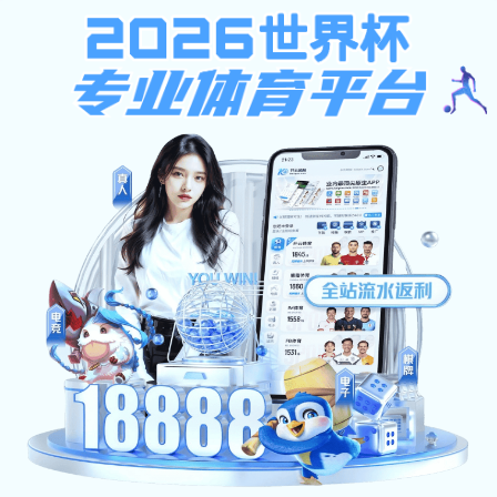
爱游戏(ayx)体育官方入口-爱游戏世界杯（中国）
摩洛哥对海地世界杯小组头名
预测
2026-06-22 11:10
91
极速安装，10秒...
国家队历史出场
当世界杯的烽火点燃在即，摩洛哥与海地两支
看似并不被传统豪门放在眼中的队伍，却意外
地吸引了无数球迷的目光。这不是一场关于巨
星的独角戏，而是一曲关于黑马逆袭与坚韧不
屈的交响乐。在小组赛的头名争夺战中，摩洛
哥队以其稳定的战术体系与近年来的亮眼表
现，成为了更受外界看好的主角。然而，足球