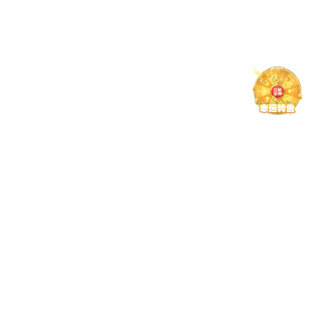
瑞典核心库卢塞夫斯基世界杯状态分析
前言：当北欧海盗的号角在世界杯赛场上空响起，
瑞典队总是带着一种令...
2026-06-21