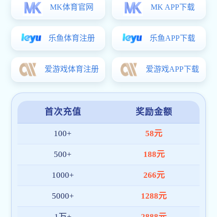
生野性。
当我们深入剖析这两个前场组合的战术执行细
节，便能发现更多耐人寻味的差异。巴西队的
攻击手倾向于在密集防守中寻求空间，他们擅
长利用节奏的变化打破僵局。内马尔式的盘带
突破、热苏斯式的鬼魅跑位，以及理查利森式
的倒钩破门，都是巴西前场组合的常规武器。
他们的进攻往往由左路发起，通过频繁的交叉
换位制造局部的人数优势。反观苏格兰队，他
们的前场组合更依赖于整体的协作与定位球战
术。在角球和任意球进攻中，苏格兰高大的中
后卫也会冲入禁区，与前锋形成多点包抄。这
种高举高打的战术，虽然看似简单粗暴，却能
在特定时刻取得奇效。特别是当巴西队因过于
压上进攻而暴露出防守空当时，苏格兰前场组
合的长传反击，往往能制造出最具威胁的单刀
机会。