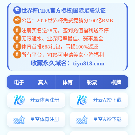
前场组合之上。巴西队的前场攻击群，历来是
世界杯上最令人胆寒的锋线利刃；而苏格兰
队，同样拥有能瞬间改变战局的进攻核心。今
天，我们不谈历史恩怨，只聚焦这组充满对比
与冲突的“苏格兰对巴西前场组合”，看他们如
何在世界杯的舞台中央，碰撞出怎样的火花。
巴西队的前场组合，从来都是足球美学的代名
词。在6月24日这场比赛的具体语境下，这支
五星巴西的攻击线堪称豪华。想象一下，边锋
如猎豹般在边路疾驰，用令人眼花缭乱的踩单
车动作撕开防线；中路的前腰则像一位优雅的
指挥家，用精准的直塞球洞穿对手的腹地。这
种“前场组合”的运作方式，不仅仅是个人技术
的简单堆砌，更是一种基于天赋的随心所欲。
当桑巴军团的攻击手们在对方半场进行小范围
撞墙配合时，他们仿佛在用双脚演奏一曲节奏
明快的鼓点，每一次触球都蕴含着无尽的创造
力。对于苏格兰队的防守球员而言，面对如此