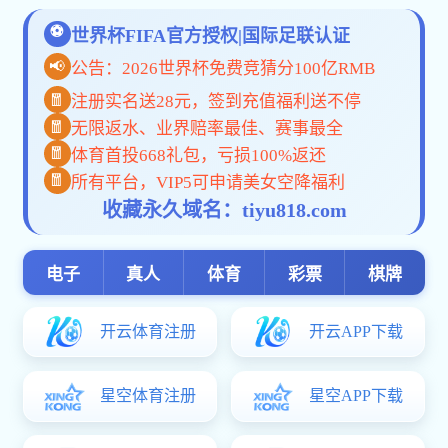
刚果金作为非洲足坛的传统劲旅，近年来虽在
国际赛场上起伏不定，但其主场作战时的爆发
力不容小觑。在6月17日的这场较量中，刚果
金预计会采取稳守反击的策略。他们的中后卫
组合平均身高达到1.85米，在防空能力上足以
应对葡萄牙的高空轰炸。而中场核心姆本巴的
调度能力，是球队由守转攻的关键。反观葡萄
牙，作为欧洲杯冠军的有力争夺者，他们拥有
世界上最为豪华的进攻线之一。C罗虽已不再
年轻，但门前嗅觉依旧敏锐；若昂·费利克斯
与贝尔纳多·席尔瓦的边路突破，更是对任何
防线都是严峻考验。从半场维度分析，葡萄牙
的控球率大概率会超过60%，但刚果金的密集
防守可能让他们的进攻陷入短暂泥潭。
预测半场比分，关键在于前30分钟的节奏争
夺。刚果金非常依赖定位球机会，他们的角球
争顶成功率在预选赛中高达35%，一旦获得前